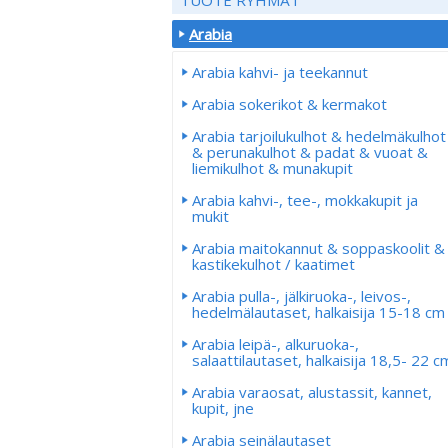
Arabia
Arabia kahvi- ja teekannut
Arabia sokerikot & kermakot
Arabia tarjoilukulhot & hedelmäkulhot
& perunakulhot & padat & vuoat &
liemikulhot & munakupit
Arabia kahvi-, tee-, mokkakupit ja
mukit
Arabia maitokannut & soppaskoolit &
kastikekulhot / kaatimet
Arabia pulla-, jälkiruoka-, leivos-,
hedelmälautaset, halkaisija 15-18 cm
Arabia leipä-, alkuruoka-,
salaattilautaset, halkaisija 18,5- 22 c
Arabia varaosat, alustassit, kannet,
kupit, jne
Arabia seinälautaset