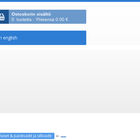
Ostoskorin sisältö
0 tuotetta - Yhteensä 0.00 €
››
taset & paistivadit ja sillivadit