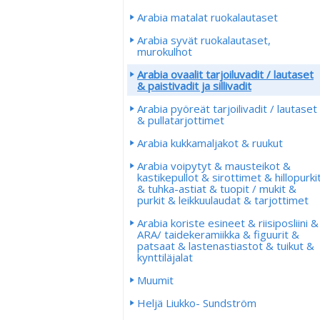
Arabia matalat ruokalautaset
Arabia syvät ruokalautaset,
murokulhot
Arabia ovaalit tarjoiluvadit / lautaset
& paistivadit ja sillivadit
Arabia pyöreät tarjoilivadit / lautaset
& pullatarjottimet
Arabia kukkamaljakot & ruukut
Arabia voipytyt & mausteikot &
kastikepullot & sirottimet & hillopurki
& tuhka-astiat & tuopit / mukit &
purkit & leikkuulaudat & tarjottimet
Arabia koriste esineet & riisiposliini &
ARA/ taidekeramiikka & figuurit &
patsaat & lastenastiastot & tuikut &
kynttiläjalat
Muumit
Heljä Liukko- Sundström