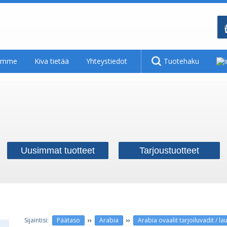
tamme
Kiva tietää
Yhteystiedot
Tuotehaku
Uusimmat tuotteet
Tarjoustuotteet
››
››
Päätaso
Arabia
Arabia ovaalit tarjoiluvadit / lau