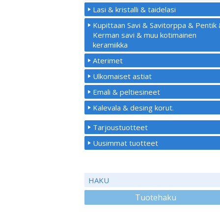
Lasi & kristalli & taidelasi
Kupittaan Savi & Savitorppa & Pentik
Kerman savi & muu kotimainen
keramiikka
Aterimet
Ulkomaiset astiat
Emali & peltiesineet
Kalevala & desing korut.
Tarjoustuotteet
Uusimmat tuotteet
HAKU
Tuotehaku