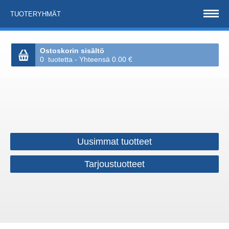
TUOTERYHMÄT
Ostoskorin sisältö
0 tuotetta - Yhteensä 0.00 €
Uusimmat tuotteet
Tarjoustuotteet