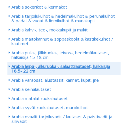
Arabia sokerikot & kermakot
Arabia tarjoilukulhot & hedelmäkulhot & perunakulhot
& padat & vuoat & liemikulhot & munakupit
Arabia kahvi-, tee-, mokkakupit ja mukit
Arabia maitokannut & soppaskoolit & kastikekulhot /
kaatimet
Arabia pulla-, jälkiruoka-, leivos-, hedelmälautaset,
halkaisija 15-18 cm
Arabia leipä-, alkuruoka-, salaattilautaset, halkaisija
18,5- 22 cm
Arabia varaosat, alustassit, kannet, kupit, jne
Arabia seinälautaset
Arabia matalat ruokalautaset
Arabia syvät ruokalautaset, murokulhot
Arabia ovaalit tarjoiluvadit / lautaset & paistivadit ja
sillivadit