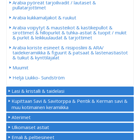
Arabia pyöreät tarjoilivadit / lautaset &
pullatarjottimet
Arabia kukkamaljakot & ruukut
Arabia voipytyt & mausteikot & kastikepullot &
sirottimet & hillopurkit & tuhka-astiat & tuopit / mukit
& purkit & leikkuulaudat & tarjottimet
Arabia koriste esineet & riisiposliini & ARA/
taidekeramiikka & figuurit & patsaat & lastenastiastot
& tuikut & kynttiläjalat
Muumit
Heljä Liukko- Sundström
Lasi & kristalli & taidelasi
Kupittaan Savi & Savitorppa & Pentik & Kerman savi &
muu kotimainen keramiikka
Aterimet
Ulkomaiset astiat
Emali & peltiesineet