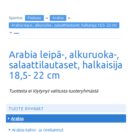
››
››
Päätaso
Arabia
Arabia leipä-, alkuruoka-, salaattilautaset, halkaisija 18,5- 22 cm
››
Arabia leipä-, alkuruoka-,
salaattilautaset, halkaisija
18,5- 22 cm
Tuotteita ei löytynyt valitusta tuoteryhmästä
TUOTE RYHMÄT
Arabia
Arabia kahvi- ja teekannut