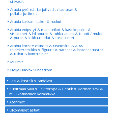
sillivadit
Arabia pyöreät tarjoilivadit / lautaset &
pullatarjottimet
Arabia kukkamaljakot & ruukut
Arabia voipytyt & mausteikot & kastikepullot &
sirottimet & hillopurkit & tuhka-astiat & tuopit / mukit
& purkit & leikkuulaudat & tarjottimet
Arabia koriste esineet & riisiposliini & ARA/
taidekeramiikka & figuurit & patsaat & lastenastiastot
& tuikut & kynttiläjalat
Muumit
Heljä Liukko- Sundström
Lasi & kristalli & taidelasi
Kupittaan Savi & Savitorppa & Pentik & Kerman savi &
muu kotimainen keramiikka
Aterimet
Ulkomaiset astiat