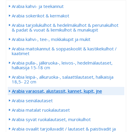
Arabia kahvi- ja teekannut
Arabia sokerikot & kermakot
Arabia tarjoilukulhot & hedelmäkulhot & perunakulhot
& padat & vuoat & liemikulhot & munakupit
Arabia kahvi-, tee-, mokkakupit ja mukit
Arabia maitokannut & soppaskoolit & kastikekulhot /
kaatimet
Arabia pulla-, jälkiruoka-, leivos-, hedelmälautaset,
halkaisija 15-18 cm
Arabia leipä-, alkuruoka-, salaattilautaset, halkaisija
18,5- 22 cm
Arabia varaosat, alustassit, kannet, kupit, jne
Arabia seinälautaset
Arabia matalat ruokalautaset
Arabia syvät ruokalautaset, murokulhot
Arabia ovaalit tarjoiluvadit / lautaset & paistivadit ja