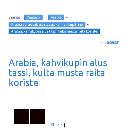
››
››
Päätaso
Arabia
››
Arabia varaosat, alustassit, kannet, kupit, jne
Arabia, kahvikupin alus tassi, kulta musta raita koriste
« Takaisin
Arabia, kahvikupin alus
tassi, kulta musta raita
koriste
Share
|