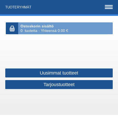
TUOTERYHMÄT
Ostoskorin sisältö
0 tuotetta - Yhteensä 0.00 €
Uusimmat tuotteet
Tarjoustuotteet