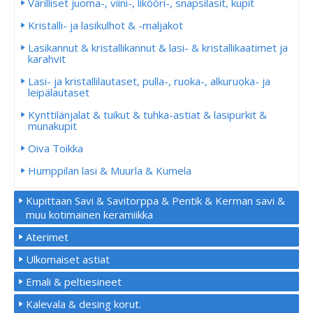
Värilliset juoma-, viini-, likööri-, snapsilasit, kupit
Kristalli- ja lasikulhot & -maljakot
Lasikannut & kristallikannut & lasi- & kristallikaatimet ja
karahvit
Lasi- ja kristallilautaset, pulla-, ruoka-, alkuruoka- ja
leipälautaset
Kynttilänjalat & tuikut & tuhka-astiat & lasipurkit &
munakupit
Oiva Toikka
Humppilan lasi & Muurla & Kumela
Kupittaan Savi & Savitorppa & Pentik & Kerman savi &
muu kotimainen keramiikka
Aterimet
Ulkomaiset astiat
Emali & peltiesineet
Kalevala & desing korut.