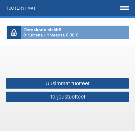
TUOTERYHMÄT
Ostoskorin sisältö
0 tuotetta - Yhteensä 0.00 €
Uusimmat tuotteet
Tarjoustuotteet