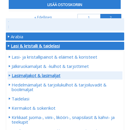
LISÄÄ OSTOSKORIIN
« Edellinen
1
2
TUOTE
RYHMÄT
Arabia
Lasi & kristalli & taidelasi
Lasi- ja kristallipainot & eläimet & koristeet
Jälkiruokamaljat & -kulhot & tarjottimet
Lasimaljakot & lasimaljat
Hedelmämaljat & tarjoilukulhot & tarjoiluvadit &
boolimaljat
Taidelasi
Kermakot & sokerikot
Kirkkaat juoma-, viini-, likööri-, snapsilasit & kahvi- ja
teekupit