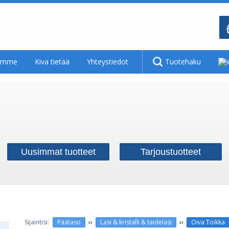
tamme
Kiva tietää
Yhteystiedot
Tuotehaku
Uusimmat tuotteet
Tarjoustuotteet
››
››
Päätaso
Lasi & kristalli & taidelasi
Oiva Toikka