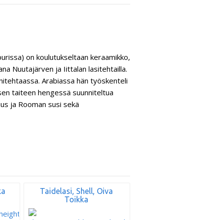
purissa) on koulutukseltaan keraamikko,
na Nuutajärven ja Iittalan lasitehtailla.
nitehtaassa. Arabiassa hän työskenteli
isen taiteen hengessä suunniteltua
mus ja Rooman susi sekä
ka
Taidelasi, Shell, Oiva
Toikka