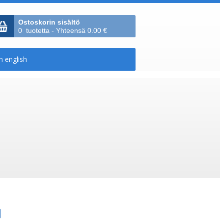
Ostoskorin sisältö
0 tuotetta - Yhteensä 0.00 €