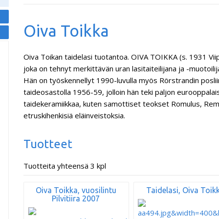
Oiva Toikka
Oiva Toikan taidelasi tuotantoa. OIVA TOIKKA (s. 1931 Vii
joka on tehnyt merkittävän uran lasitaiteilijana ja -muotoilija
Hän on työskennellyt 1990-luvulla myös Rörstrandin poslii
taideosastolla 1956-59, jolloin hän teki paljon eurooppala
taidekeramiikkaa, kuten samottiset teokset Romulus, Re
etruskihenkisiä eläinveistoksia.
Tuotteet
Tuotteita yhteensä 3 kpl
Oiva Toikka, vuosilintu
Taidelasi, Oiva Toik
Pilvitiira 2007