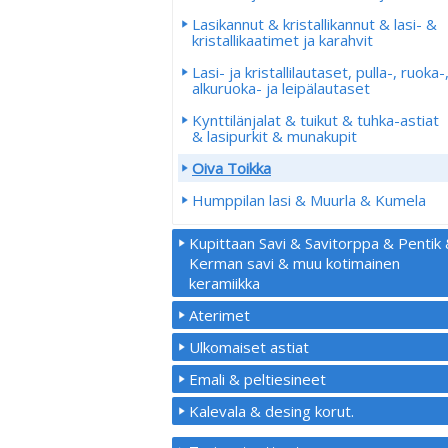
Lasikannut & kristallikannut & lasi- &
kristallikaatimet ja karahvit
Lasi- ja kristallilautaset, pulla-, ruoka-
alkuruoka- ja leipälautaset
Kynttilänjalat & tuikut & tuhka-astiat
& lasipurkit & munakupit
Oiva Toikka
Humppilan lasi & Muurla & Kumela
Kupittaan Savi & Savitorppa & Pentik
Kerman savi & muu kotimainen
keramiikka
Aterimet
Ulkomaiset astiat
Emali & peltiesineet
Kalevala & desing korut.