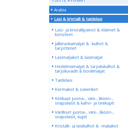
Arabia
Lasi & kristalli & taidelasi
Lasi- ja kristallipainot & eläimet &
koristeet
Jälkiruokamaljat & -kulhot &
tarjottimet
Lasimaljakot & lasimaljat
Hedelmämaljat & tarjoilukulhot &
tarjoiluvadit & boolimaljat
Taidelasi
Kermakot & sokerikot
Kirkkaat juoma-, viini-, likööri-,
snapsilasit & kahvi- ja teekupit
Värilliset juoma-, viini-, likööri-,
snapsilasit, kupit
Kristalli- ja lasikulhot & -maljakot