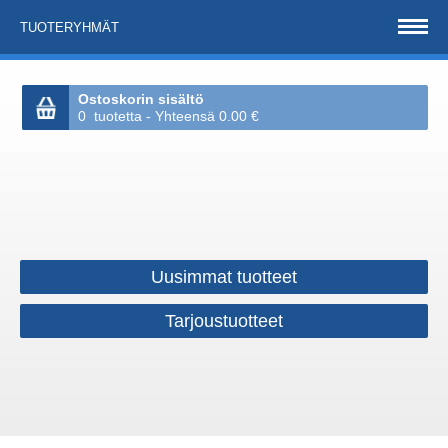
TUOTERYHMÄT
Ostoskorin sisältö
0 tuotetta - Yhteensä 0.00 €
Uusimmat tuotteet
Tarjoustuotteet